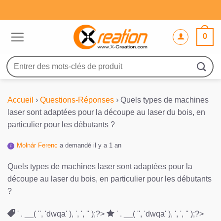
Passer
au
contenu
0
Recherche
pour :
Accueil
›
Questions-Réponses
›
Quels types de machines
laser sont adaptées pour la découpe au laser du bois, en
particulier pour les débutants ?
Molnár Ferenc
a demandé il y a 1 an
Quels types de machines laser sont adaptées pour la
découpe au laser du bois, en particulier pour les débutants
?
' . __( '', 'dwqa' ), ', ', '' );?>
' . __( '', 'dwqa' ), ', ', '' );?>