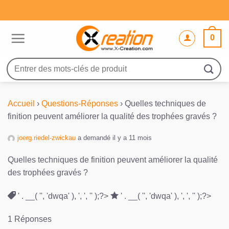
Passer
au
contenu
0
Recherche
pour :
Accueil
›
Questions-Réponses
›
Quelles techniques de
finition peuvent améliorer la qualité des trophées gravés ?
joerg.riedel-zwickau
a demandé il y a 11 mois
Quelles techniques de finition peuvent améliorer la qualité
des trophées gravés ?
' . __( '', 'dwqa' ), ', ', '' );?>
' . __( '', 'dwqa' ), ', ', '' );?>
1 Réponses