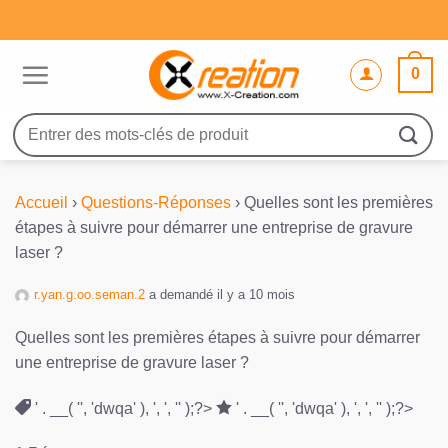
Passer
au
contenu
0
Recherche
pour :
Accueil
›
Questions-Réponses
›
Quelles sont les premières
étapes à suivre pour démarrer une entreprise de gravure
laser ?
r.yan.g.oo.seman.2
a demandé il y a 10 mois
Quelles sont les premières étapes à suivre pour démarrer
une entreprise de gravure laser ?
' . __( '', 'dwqa' ), ', ', '' );?>
' . __( '', 'dwqa' ), ', ', '' );?>