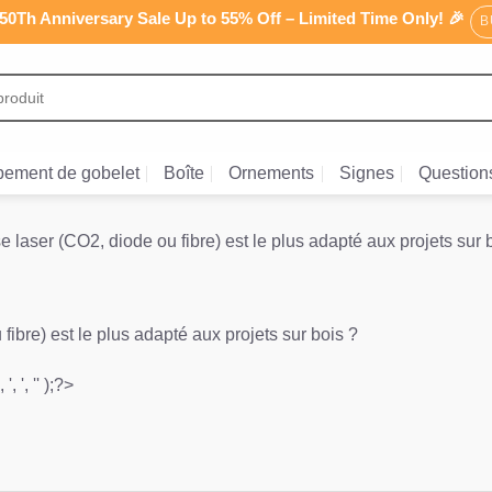
0Th Anniversary Sale Up to 55% Off – Limited Time Only! 🎉
B
ement de gobelet
Boîte
Ornements
Signes
Question
laser (CO2, diode ou fibre) est le plus adapté aux projets sur 
ibre) est le plus adapté aux projets sur bois ?
', ', '' );?>