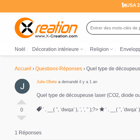
Passer
🗽USA 25
au
contenu
Recherche
pour :
Noël
Décoration intérieure
Religion
Envelopp
Accueil
›
Questions-Réponses
›
Quel type de découpeuse 
Julie Oliete
a demandé il y a 1 an
Quel type de découpeuse laser (CO2, diode ou f
' . __( '', 'dwqa' ), ', ', '' );?>
' . __( '', 'dwqa' ), 
0
1 Réponses