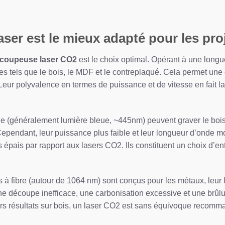
ser est le mieux adapté pour les pro
coupeuse laser CO2
est le choix optimal. Opérant à une long
s tels que le bois, le MDF et le contreplaqué. Cela permet une d
Leur polyvalence en termes de puissance et de vitesse en fait la 
e (généralement lumière bleue, ~445nm) peuvent graver le bois
endant, leur puissance plus faible et leur longueur d’onde mo
us épais par rapport aux lasers CO2. Ils constituent un choix d’
 à fibre (autour de 1064 nm) sont conçus pour les métaux, leur 
 une découpe inefficace, une carbonisation excessive et une brûlu
urs résultats sur bois, un laser CO2 est sans équivoque recomm