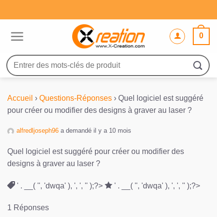
Passer
au
contenu
0
Recherche
pour :
Accueil
›
Questions-Réponses
›
Quel logiciel est suggéré
pour créer ou modifier des designs à graver au laser ?
alfredljoseph96
a demandé il y a 10 mois
Quel logiciel est suggéré pour créer ou modifier des
designs à graver au laser ?
' . __( '', 'dwqa' ), ', ', '' );?>
' . __( '', 'dwqa' ), ', ', '' );?>
1 Réponses