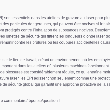
) sont essentiels dans les ateliers de gravure au laser pour plu
 des particules dangereuses, qui peuvent être nocives si inhal
 sont protégés contre l’inhalation de substances nocives. Deuxièm
 lunettes de sécurité qui filtrent les longueurs d’onde laser d
 prémunir contre les brûlures ou les coupures accidentelles cau
e sur le lieu de travail, créant un environnement où les employés
t important dans les ateliers où plusieurs machines fonctionnent
té de blessures est considérablement réduite, ce qui entraîne mo
ravure laser, les EPI agissent non seulement comme une protectio
de sécurité global qui garantit une approche proactive de la sant
tre commentaire/réponse/question !