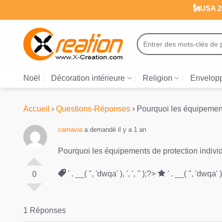
Passer
🗽USA 25
au
contenu
Recherche
pour :
Noël
Décoration intérieure
Religion
Envelopp
Accueil
›
Questions-Réponses
›
Pourquoi les équipements
carnavia
a demandé il y a 1 an
Pourquoi les équipements de protection individu
' . __( '', 'dwqa' ), ', ', '' );?>
' . __( '', 'dwqa' ), 
0
1 Réponses