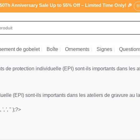
0Th Anniversary Sale Up to 55% Off – Limited Time Only! 🎉
B
ement de gobelet
Boîte
Ornements
Signes
Question
 de protection individuelle (EPI) sont-ils importants dans les at
elle (EPI) sont-ils importants dans les ateliers de gravure au l
', ', '' );?>