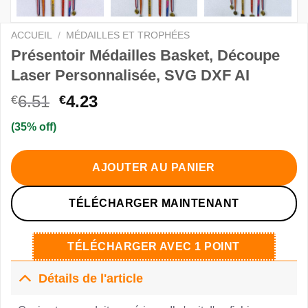
ACCUEIL
/
MÉDAILLES ET TROPHÉES
Présentoir Médailles Basket, Découpe
Laser Personnalisée, SVG DXF AI
Le
Le
6.51
4.23
€
€
prix
prix
(35% off)
initial
actuel
était :
est :
€6.51.
€4.23.
AJOUTER AU PANIER
TÉLÉCHARGER MAINTENANT
TÉLÉCHARGER AVEC 1 POINT
Détails de l'article