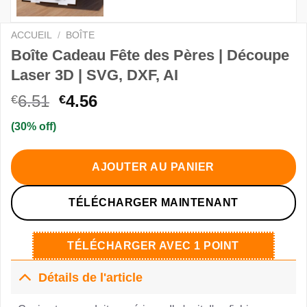
ACCUEIL
/
BOÎTE
Boîte Cadeau Fête des Pères | Découpe
Laser 3D | SVG, DXF, AI
Le
Le
6.51
4.56
€
€
prix
prix
(30% off)
initial
actuel
était :
est :
€6.51.
€4.56.
AJOUTER AU PANIER
TÉLÉCHARGER MAINTENANT
TÉLÉCHARGER AVEC 1 POINT
Détails de l'article