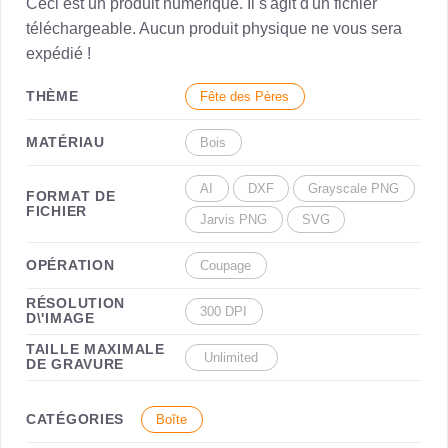
Ceci est un produit numérique. Il s'agit d'un fichier
téléchargeable. Aucun produit physique ne vous sera
expédié !
THÈME
Fête des Pères
MATÉRIAU
Bois
AI
DXF
Grayscale PNG
FORMAT DE
FICHIER
Jarvis PNG
SVG
OPÉRATION
Coupage
RÉSOLUTION
300 DPI
D\'IMAGE
TAILLE MAXIMALE
Unlimited
DE GRAVURE
CATÉGORIES
Boîte