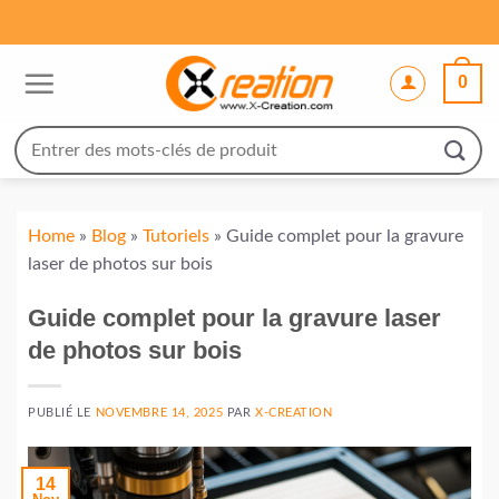
Passer
au
contenu
0
Recherche
pour :
Home
»
Blog
»
Tutoriels
»
Guide complet pour la gravure
laser de photos sur bois
Guide complet pour la gravure laser
de photos sur bois
PUBLIÉ LE
NOVEMBRE 14, 2025
PAR
X-CREATION
14