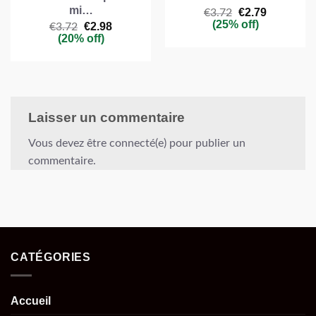
mi…
Le
€
2.79
Le
€
3.72
prix
prix
(25% off)
Le
€
2.98
Le
€
3.72
initial
actuel
prix
prix
(20% off)
était :
est :
initial
actuel
€3.72.
€2.79.
était :
est :
€3.72.
€2.98.
Laisser un commentaire
Vous devez être connecté(e) pour publier un
commentaire.
CATÉGORIES
Accueil