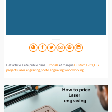
Cet article a été publié dans
Tutorials
et marqué
Custom Gifts
,
DIY
projects
,
laser engraving
,
photo engraving
,
woodworking
.