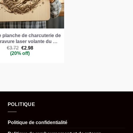
e planche de charcuterie de
Gravure laser volante du …
Le
Le
€
3.72
€
2.98
prix
prix
(20% off)
initial
actuel
était :
est :
€3.72.
€2.98.
POLITIQUE
Politique de confidentialité