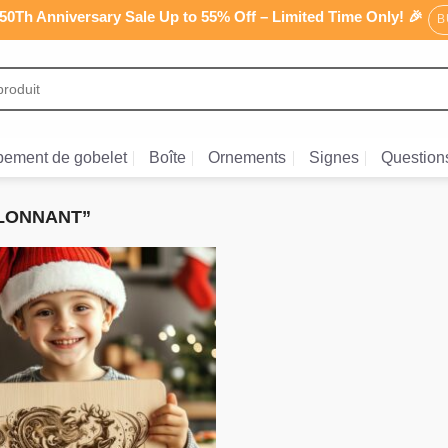
0Th Anniversary Sale Up to 55% Off – Limited Time Only! 🎉
B
ement de gobelet
Boîte
Ornements
Signes
Question
LLONNANT”