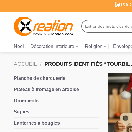
Passer
🗽USA 25
au
contenu
Recherche
pour :
Noël
Décoration intérieure
Religion
Envelopp
ACCUEIL
/
PRODUITS IDENTIFIÉS “TOURBI
Planche de charcuterie
Plateau à fromage en ardoise
Ornements
Signes
Lanternes à bougies