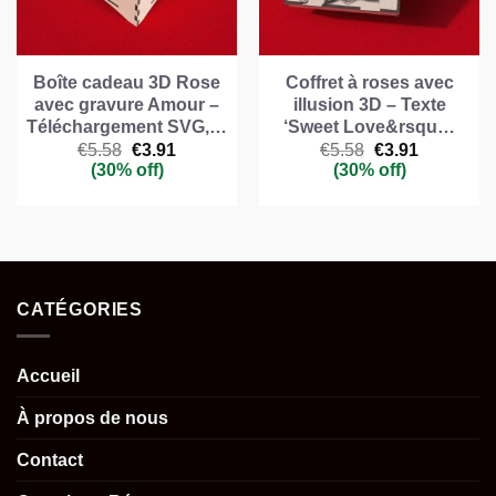
Boîte cadeau 3D Rose
Coffret à roses avec
avec gravure Amour –
illusion 3D – Texte
Téléchargement SVG,…
‘Sweet Love&rsqu…
Le
Le
Le
Le
€
5.58
€
3.91
€
5.58
€
3.91
prix
prix
prix
prix
(30% off)
(30% off)
initial
actuel
initial
actuel
était :
est :
était :
est :
€5.58.
€3.91.
€5.58.
€3.91.
CATÉGORIES
Accueil
À propos de nous
Contact