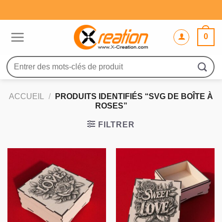
Passer
au
contenu
0
Recherche
pour :
ACCUEIL
/
PRODUITS IDENTIFIÉS “SVG DE BOÎTE À
ROSES”
FILTRER