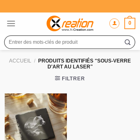
Passer
au
contenu
0
Recherche
pour :
ACCUEIL
/
PRODUITS IDENTIFIÉS “SOUS-VERRE
D'ART AU LASER”
FILTRER