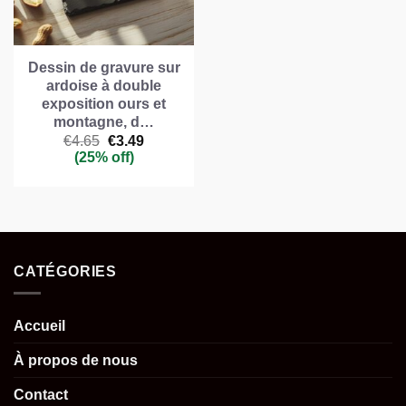
Dessin de gravure sur
ardoise à double
exposition ours et
montagne, d…
Le
Le
€
4.65
€
3.49
prix
prix
(25% off)
initial
actuel
était :
est :
€4.65.
€3.49.
CATÉGORIES
Accueil
À propos de nous
Contact