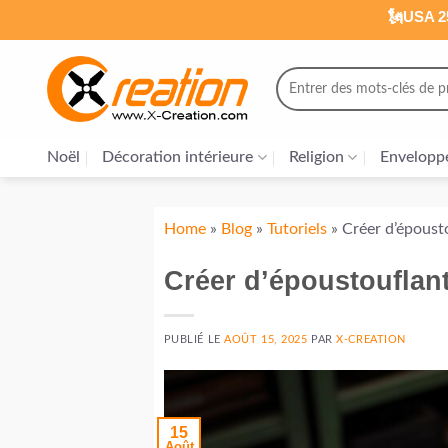
Passer
🗽USA 25
au
contenu
Recherche
pour :
Noël
Décoration intérieure
Religion
Envelopp
Home
»
Blog
»
Tutoriels
»
Créer d’épousto
Créer d’époustouflant
PUBLIÉ LE
AOÛT 15, 2025
PAR
X-CREATION
15
Août