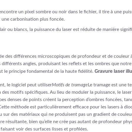
encontre un pixel sombre ou noir dans le fichier, il tire à une pui
 une carbonisation plus foncée.
clair ou blancs, la puissance du laser est réduite de manière signi
ée des différences microscopiques de profondeur et de couleur à
 différents angles, produisant les reflets et les ombres que notr
Gravure laser ill
 le principe fondamental de la haute fidélité.
 le logiciel peut utiliser
Motifs de tramage
Le tramage est une tec
 des motifs spécifiques. Au lieu de moduler la puissance, le laser
pes denses de points créent la perception d’ombres foncées, tan
ette méthode est particulièrement efficace pour les lasers à dio
u sur des matériaux qui ne produisent pas un gradient de couleur 
ure résultante, bien qu’elle ne crée pas autant de profondeur ph
 faisant voir des surfaces lisses et profilées.