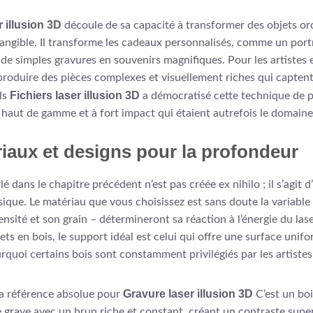
 illusion 3D
découle de sa capacité à transformer des objets ord
ngible. Il transforme les cadeaux personnalisés, comme un portr
 de simples gravures en souvenirs magnifiques. Pour les artistes 
oduire des pièces complexes et visuellement riches qui captent l
Fichiers laser illusion 3D
ls
a démocratisé cette technique de p
 haut de gamme et à fort impact qui étaient autrefois le domaine 
riaux et designs pour la profondeur
é dans le chapitre précédent n’est pas créée ex nihilo ; il s’agit d’
ue. Le matériau que vous choisissez est sans doute la variable l
nsité et son grain – détermineront sa réaction à l’énergie du laser
jets en bois, le support idéal est celui qui offre une surface unif
rquoi certains bois sont constamment privilégiés par les artistes
Gravure laser illusion 3D
a référence absolue pour
C’est un boi
se grave avec un brun riche et constant, créant un contraste supe