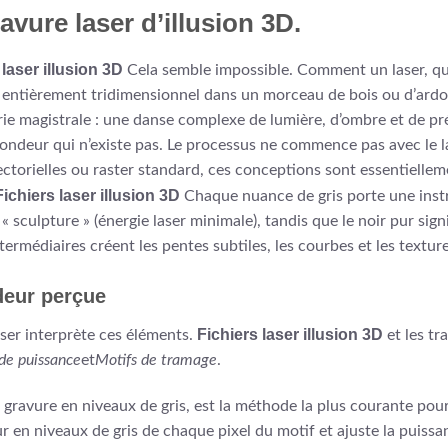
avure laser d’illusion 3D.
laser illusion 3D
Cela semble impossible. Comment un laser, qui
entièrement tridimensionnel dans un morceau de bois ou d’ardois
rie magistrale : une danse complexe de lumière, d’ombre et de p
fondeur qui n’existe pas. Le processus ne commence pas avec le l
torielles ou raster standard, ces conceptions sont essentiellem
Fichiers laser illusion 3D
Chaque nuance de gris porte une instru
« sculpture » (énergie laser minimale), tandis que le noir pur signi
termédiaires créent les pentes subtiles, les courbes et les texture
deur perçue
Fichiers laser illusion 3D
laser interprète ces éléments.
et les tr
de puissance
et
Motifs de tramage
.
 gravure en niveaux de gris, est la méthode la plus courante pou
leur en niveaux de gris de chaque pixel du motif et ajuste la puiss