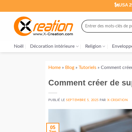
Passer
🗽USA 25
au
contenu
Recherche
pour :
Noël
Décoration intérieure
Religion
Envelopp
Home
»
Blog
»
Tutoriels
»
Comment créer 
Comment créer de sup
PUBLIÉ LE
SEPTEMBRE 5, 2025
PAR
X-CREATION
05
Sep