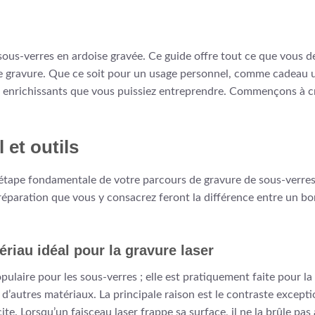
sous-verres en ardoise gravée. Ce guide offre tout ce que vous de
e gravure. Que ce soit pour un usage personnel, comme cadeau un
lus enrichissants que vous puissiez entreprendre. Commençons à 
 et outils
l’étape fondamentale de votre parcours de gravure de sous-verres.
 préparation que vous y consacrez feront la différence entre un bo
ériau idéal pour la gravure laser
pulaire pour les sous-verres ; elle est pratiquement faite pour la
c d’autres matériaux. La principale raison est le contraste excepti
te. Lorsqu’un faisceau laser frappe sa surface, il ne la brûle pa