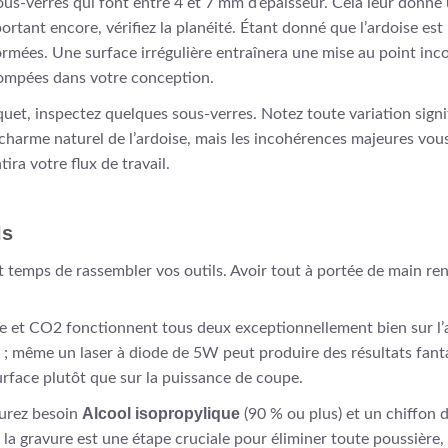
us-verres qui font entre 4 et 7 mm d’épaisseur. Cela leur donne 
tant encore, vérifiez la planéité. Étant donné que l’ardoise est u
mées. Une surface irrégulière entraînera une mise au point incoh
tompées dans votre conception.
uet, inspectez quelques sous-verres. Notez toute variation signif
 charme naturel de l’ardoise, mais les incohérences majeures vou
ira votre flux de travail.
ls
t temps de rassembler vos outils. Avoir tout à portée de main rend
de et CO2 fonctionnent tous deux exceptionnellement bien sur l’
; même un laser à diode de 5W peut produire des résultats fantas
urface plutôt que sur la puissance de coupe.
Alcool isopropylique
urez besoin
(90 % ou plus) et un chiffon 
la gravure est une étape cruciale pour éliminer toute poussière, 