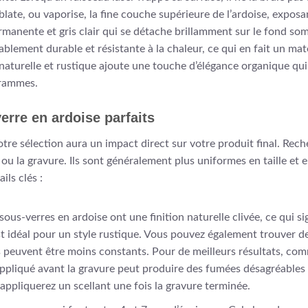
l ablate, ou vaporise, la fine couche supérieure de l’ardoise, expos
manente et gris clair qui se détache brillamment sur le fond so
yablement durable et résistante à la chaleur, ce qui en fait un ma
 naturelle et rustique ajoute une touche d’élégance organique q
grammes.
erre en ardoise parfaits
votre sélection aura un impact direct sur votre produit final. Re
u la gravure. Ils sont généralement plus uniformes en taille et e
ils clés :
sous-verres en ardoise ont une finition naturelle clivée, ce qui si
st idéal pour un style rustique. Vous pouvez également trouver de
ats peuvent être moins constants. Pour de meilleurs résultats, c
ppliqué avant la gravure peut produire des fumées désagréables et
ppliquerez un scellant une fois la gravure terminée.