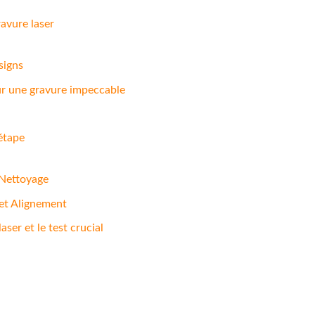
avure laser
signs
ur une gravure impeccable
 étape
 Nettoyage
 et Alignement
aser et le test crucial