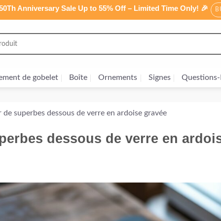
0Th Anniversary Sale Up to 55% Off – Limited Time Only! 🎉
B
ement de gobelet
Boîte
Ornements
Signes
Questions-
de superbes dessous de verre en ardoise gravée
erbes dessous de verre en ardoi