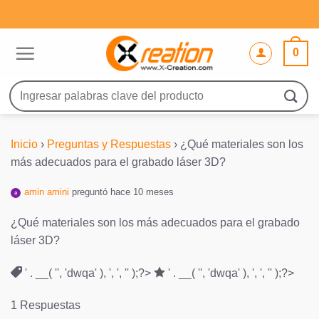
Saltar
al
contenido
0
Buscar
por:
Inicio
›
Preguntas y Respuestas
›
¿Qué materiales son los
más adecuados para el grabado láser 3D?
amin amini
preguntó hace 10 meses
¿Qué materiales son los más adecuados para el grabado
láser 3D?
' . __( '', 'dwqa' ), ', ', '' );?>
' . __( '', 'dwqa' ), ', ', '' );?>
1 Respuestas