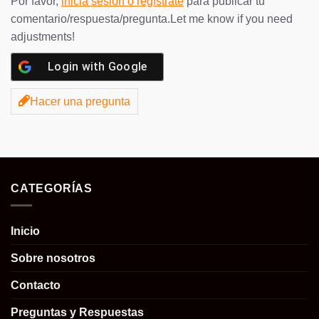
Por favor,
inicia sesión o regístrate
para publicar tu
comentario/respuesta/pregunta.Let me know if you need
adjustments!
Login with
Google
Hacer una pregunta
CATEGORÍAS
Inicio
Sobre nosotros
Contacto
Preguntas y Respuestas