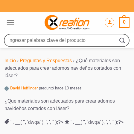
Saltar
al
contenido
0
Buscar
por:
Inicio
›
Preguntas y Respuestas
›
¿Qué materiales son
adecuados para crear adornos navideños cortados con
láser?
David Hefflinger
preguntó hace 10 meses
¿Qué materiales son adecuados para crear adornos
navideños cortados con láser?
' . __( '', 'dwqa' ), ', ', '' );?>
' . __( '', 'dwqa' ), ', ', '' );?>