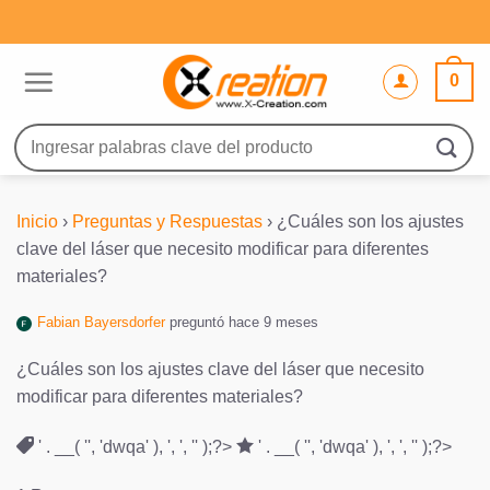
Saltar
al
contenido
0
Buscar
por:
Inicio
›
Preguntas y Respuestas
›
¿Cuáles son los ajustes
clave del láser que necesito modificar para diferentes
materiales?
Fabian Bayersdorfer
preguntó hace 9 meses
¿Cuáles son los ajustes clave del láser que necesito
modificar para diferentes materiales?
' . __( '', 'dwqa' ), ', ', '' );?>
' . __( '', 'dwqa' ), ', ', '' );?>