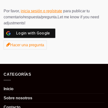
Por favor,
inicia sesión o regístrate
para publicar tu
comentario/respuesta/pregunta.Let me know if you need
adjustments!
Login with
Google
Hacer una pregunta
CATEGORÍAS
Inicio
Sobre nosotros
Contacto