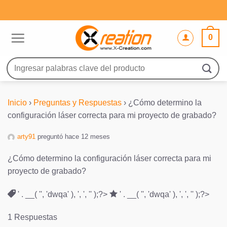
Saltar
al
contenido
0
Buscar
por:
Inicio
›
Preguntas y Respuestas
›
¿Cómo determino la
configuración láser correcta para mi proyecto de grabado?
arty91
preguntó hace 12 meses
¿Cómo determino la configuración láser correcta para mi
proyecto de grabado?
' . __( '', 'dwqa' ), ', ', '' );?>
' . __( '', 'dwqa' ), ', ', '' );?>
1 Respuestas