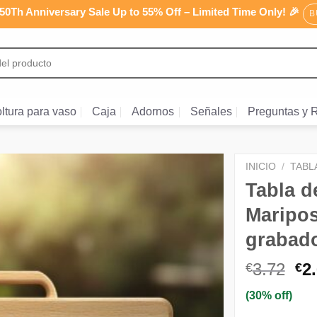
0Th Anniversary Sale Up to 55% Off – Limited Time Only! 🎉
B
ltura para vaso
Caja
Adornos
Señales
Preguntas y 
INICIO
/
TABL
Tabla d
Maripos
grabad
El
3.72
2
€
€
pr
(30% off)
or