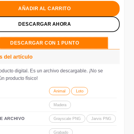
a:
es:
.72.
€2.60.
AÑADIR AL CARRITO
DESCARGAR AHORA
DESCARGAR CON 1 PUNTO
s del artículo
oducto digital. Es un archivo descargable. ¡No se
n producto físico!
Animal
Loto
Madera
E ARCHIVO
Grayscale PNG
Jarvis PNG
Grabado