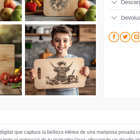
Descar
Devoluc
digital que captura la belleza etérea de una mariposa posada co
todo el potencial de tu grabador láser, ofreciendo un diseño im