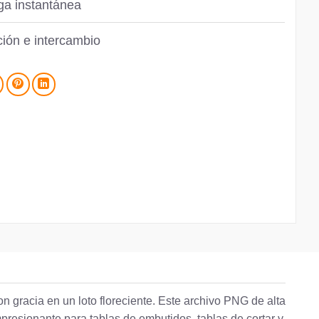
ga instantánea
ión e intercambio
n gracia en un loto floreciente. Este archivo PNG de alta
presionante para tablas de embutidos, tablas de cortar y