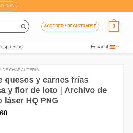
UY NOW
0
ACCEDER / REGISTRARSE
Respuestas
Español
A DE CHARCUTERÍA
e quesos y carnes frías
a y flor de loto | Archivo de
o láser HQ PNG
El
.60
ecio
precio
iginal
actual