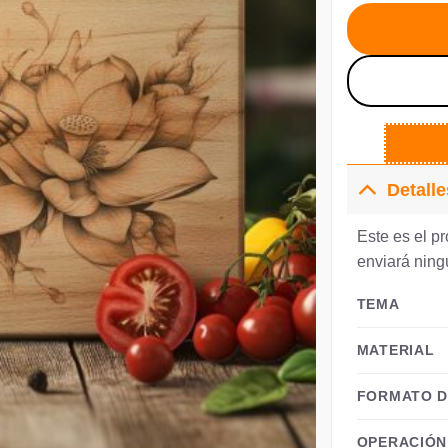
er
€3
Detalle
Este es el pr
enviará ningú
TEMA
MATERIAL
FORMATO D
OPERACIÓN