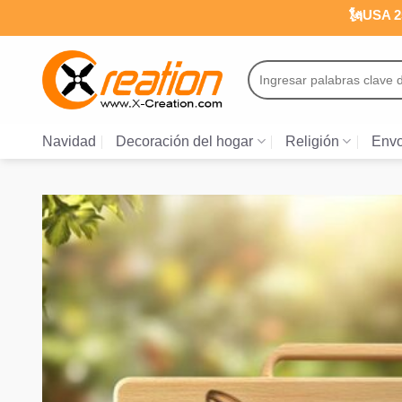
Saltar
🗽USA 25
al
contenido
Buscar
por:
Navidad
Decoración del hogar
Religión
Envo