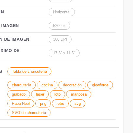
ÓN
Horizontal
 IMAGEN
5200px
N DE IMAGEN
300 DPI
XIMO DE
17.3″ x 11.5″
S
Tabla de charcutería
charcutería
cocina
decoración
glowforge
grabado
láser
loto
mariposa
Papá Noel
png
retro
svg
SVG de charcutería