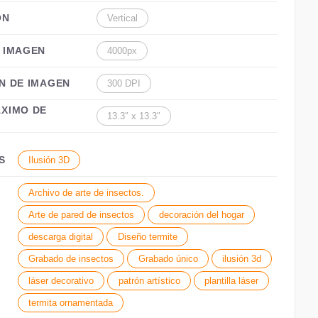
ÓN
Vertical
 IMAGEN
4000px
N DE IMAGEN
300 DPI
XIMO DE
13.3″ x 13.3″
S
Ilusión 3D
Archivo de arte de insectos.
Arte de pared de insectos
decoración del hogar
descarga digital
Diseño termite
Grabado de insectos
Grabado único
ilusión 3d
láser decorativo
patrón artístico
plantilla láser
termita ornamentada