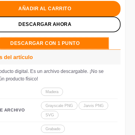
a:
es:
.72.
€2.60.
AÑADIR AL CARRITO
DESCARGAR AHORA
DESCARGAR CON 1 PUNTO
s del artículo
oducto digital. Es un archivo descargable. ¡No se
n producto físico!
Madera
Grayscale PNG
Jarvis PNG
E ARCHIVO
SVG
Grabado