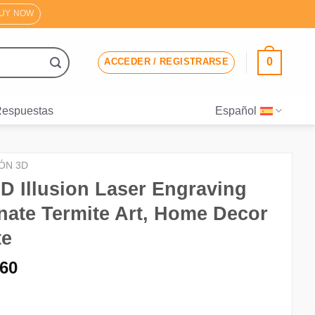
UY NOW
0
ACCEDER / REGISTRARSE
Respuestas
Español
IÓN 3D
3D Illusion Laser Engraving
rnate Termite Art, Home Decor
te
El
.60
ecio
precio
iginal
actual