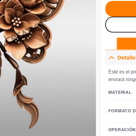
er
€3
Detalle
Este es el pr
enviará ningú
MATERIAL
FORMATO D
OPERACIÓN