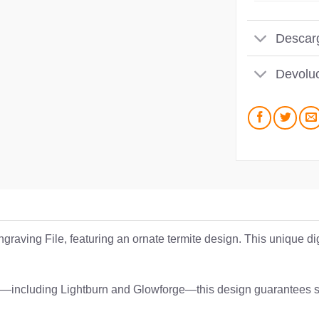
Descar
Devoluc
graving File, featuring an ornate termite design. This unique d
vers—including Lightburn and Glowforge—this design guarantees s