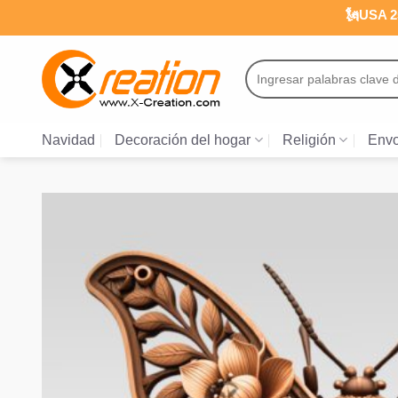
Saltar
🗽USA 25
al
contenido
Buscar
por:
Navidad
Decoración del hogar
Religión
Envo