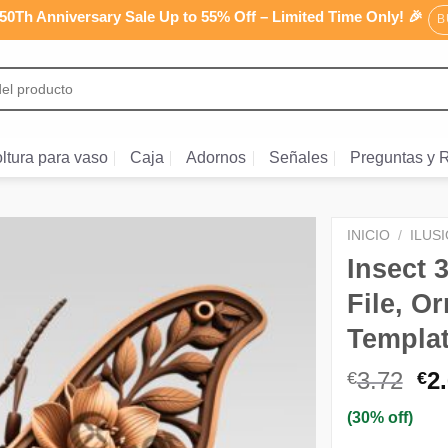
0Th Anniversary Sale Up to 55% Off – Limited Time Only! 🎉
B
ltura para vaso
Caja
Adornos
Señales
Preguntas y 
INICIO
/
ILUS
Insect 
File, O
Templa
El
3.72
2
€
€
pr
(30% off)
or