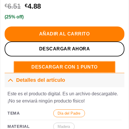
El
El
6.51
4.88
€
€
precio
precio
(25% off)
original
actual
era:
es:
€6.51.
€4.88.
AÑADIR AL CARRITO
DESCARGAR AHORA
DESCARGAR CON 1 PUNTO
Detalles del artículo
Este es el producto digital. Es un archivo descargable.
¡No se enviará ningún producto físico!
TEMA
Día del Padre
MATERIAL
Madera