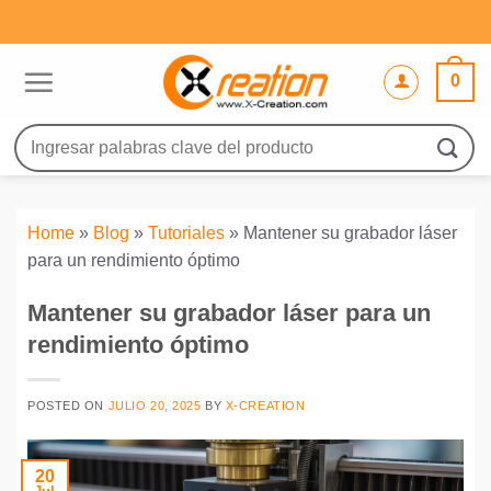
Saltar
al
contenido
0
Buscar
por:
Home
»
Blog
»
Tutoriales
»
Mantener su grabador láser
para un rendimiento óptimo
Mantener su grabador láser para un
rendimiento óptimo
POSTED ON
JULIO 20, 2025
BY
X-CREATION
20