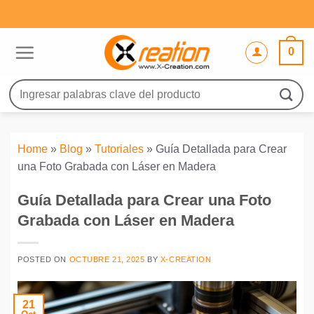
Saltar
al
contenido
0
Buscar
por:
Home
»
Blog
»
Tutoriales
»
Guía Detallada para Crear
una Foto Grabada con Láser en Madera
Guía Detallada para Crear una Foto
Grabada con Láser en Madera
POSTED ON
OCTUBRE 21, 2025
BY
X-CREATION
21