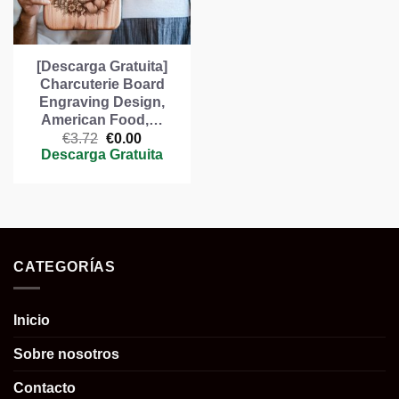
[Descarga Gratuita]
Charcuterie Board
Engraving Design,
American Food,…
El
El
€
3.72
€
0.00
precio
precio
Descarga Gratuita
original
actual
era:
es:
€3.72.
€0.00.
CATEGORÍAS
Inicio
Sobre nosotros
Contacto