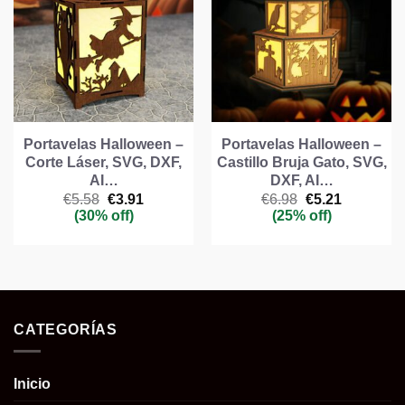
Portavelas Halloween –
Portavelas Halloween –
Corte Láser, SVG, DXF,
Castillo Bruja Gato, SVG,
AI…
DXF, AI…
El
El
El
El
€
5.58
€
3.91
€
6.98
€
5.21
precio
precio
precio
precio
(30% off)
(25% off)
original
actual
original
actual
era:
es:
era:
es:
€5.58.
€3.91.
€6.98.
€5.21.
CATEGORÍAS
Inicio